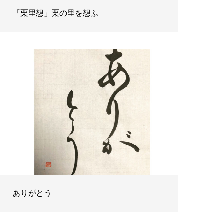
「栗里想」栗の里を想ふ
ありがとう